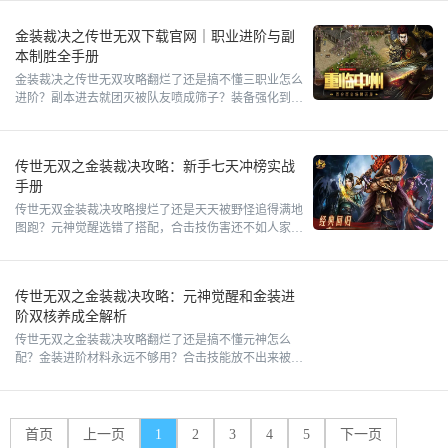
套？别慌兄弟！这篇
金装裁决之传世无双下载官网｜职业进阶与副
本制胜全手册
金装裁决之传世无双攻略翻烂了还是搞不懂三职业怎么
进阶？副本进去就团灭被队友喷成筛子？装备强化到
+10就掉级气得想摔手机？别当团灭发动机了兄弟！这
篇直接把战士法师
传世无双之金装裁决攻略：新手七天冲榜实战
手册
传世无双金装裁决攻略搜烂了还是天天被野怪追得满地
图跑？元神觉醒选错了搭配，合击技伤害还不如人家一
半？金装碎片攒了半个月凑不齐一套？别慌兄弟！这篇
就是给"
传世无双之金装裁决攻略：元神觉醒和金装进
阶双核养成全解析
传世无双之金装裁决攻略翻烂了还是搞不懂元神怎么
配？金装进阶材料永远不够用？合击技能放不出来被队
友骂成狗？兄弟别emo了！今天这篇直接把元神觉醒机
制和金装裁决进阶
首页
上一页
1
2
3
4
5
下一页