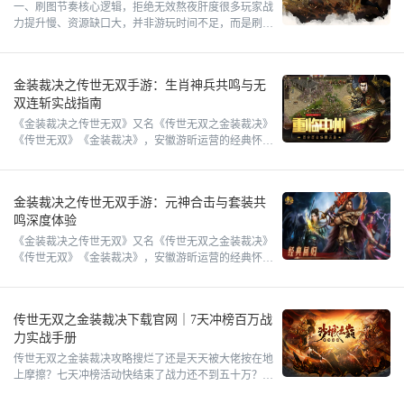
一、刷图节奏核心逻辑，拒绝无效熬夜肝度很多玩家战
力提升慢、资源缺口大，并非游玩时间不足，而是刷图
路线混乱、时段踩坑，大把时间浪费在低收益地图上。
传世无双之金装裁
金装裁决之传世无双手游：生肖神兵共鸣与无
双连斩实战指南
《金装裁决之传世无双》又名《传世无双之金装裁决》
《传世无双》《金装裁决》，安徽游昕运营的经典怀旧
MMORPG 手游。《传世无双》正版手游已经在《传世
无双之金装
金装裁决之传世无双手游：元神合击与套装共
鸣深度体验
《金装裁决之传世无双》又名《传世无双之金装裁决》
《传世无双》《金装裁决》，安徽游昕运营的经典怀旧
MMORPG 手游。《传世无双》正版手游已经在《传世
无双之金装
传世无双之金装裁决下载官网｜7天冲榜百万战
力实战手册
传世无双之金装裁决攻略搜烂了还是天天被大佬按在地
上摩擦？七天冲榜活动快结束了战力还不到五十万？转
生材料不知道去哪刷？金装碎片攒了半个月凑不齐一