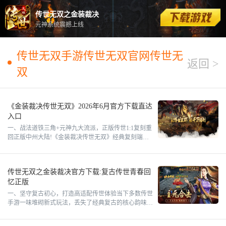
传世无双之金装裁决
元神系统震撼上线
传世无双手游传世无双官网传世无
返回 >
双
《金装裁决传世无双》2026年6月官方下载直达
入口
一、战法道铁三角+元神九大流派，正版传世1:1复刻重
回正版中州大陆!《金装裁决传世无双》经典复刻端游
战法道铁三角，35级免费解锁元神，本体+元神自由组
合，九大流
传世无双之金装裁决官方下载:复古传世青春回
忆正版
一、坚守复古初心，打造高适配传世体验当下多数传世
手游一味堆砌新式玩法，丢失了经典复古的核心韵味。
传世天无双之金装裁决精准平衡怀旧质感与创新内容，
完整保留传世经典