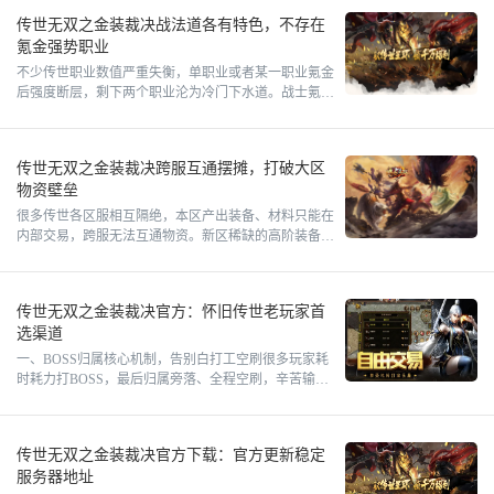
传世无双之金装裁决战法道各有特色，不存在
氪金强势职业
不少传世职业数值严重失衡，单职业或者某一职业氪金
后强度断层，剩下两个职业沦为冷门下水道。战士氪金
堆起攻击后单挑无解，法师身板脆、道士输出疲软，零
氪玩家选法师、道
传世无双之金装裁决跨服互通摆摊，打破大区
物资壁垒
很多传世各区服相互隔绝，本区产出装备、材料只能在
内部交易，跨服无法互通物资。新区稀缺的高阶装备、
转生材料，老区大量囤积却无法流转，新区玩家只能高
价蹲本区摊位，发
传世无双之金装裁决官方：怀旧传世老玩家首
选渠道
一、BOSS归属核心机制，告别白打工空刷很多玩家耗
时耗力打BOSS，最后归属旁落、全程空刷，辛苦输出
却拿不到任何掉落，核心原因是不懂游戏BOSS归属判
定规则。传
传世无双之金装裁决官方下载：官方更新稳定
服务器地址